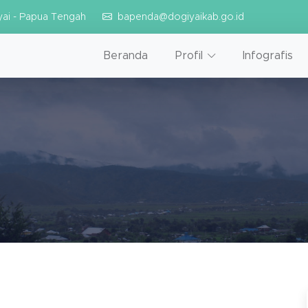
yai - Papua Tengah
bapenda@dogiyaikab.go.id
Beranda
Profil
Infografis