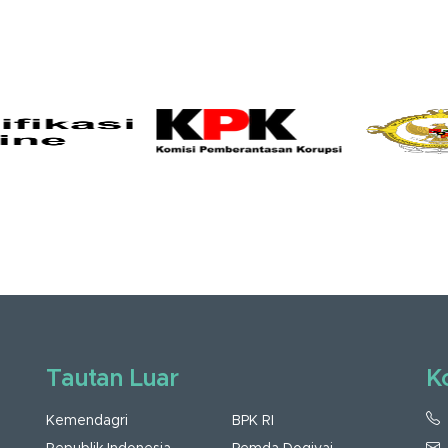
Tautan Luar
K
Kemendagri
BPK RI