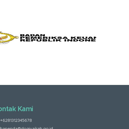
ontak Kami
+6281312345678