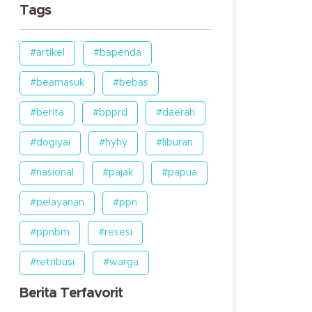
Tags
#artikel
#bapenda
#beamasuk
#bebas
#berita
#bpprd
#daerah
#dogiyai
#hyhy
#liburan
#nasional
#pajak
#papua
#pelayanan
#ppn
#ppnbm
#resesi
#retribusi
#warga
Berita Terfavorit