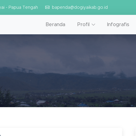
yai - Papua Tengah
bapenda@dogiyaikab.go.id
Beranda
Profil
Infografis